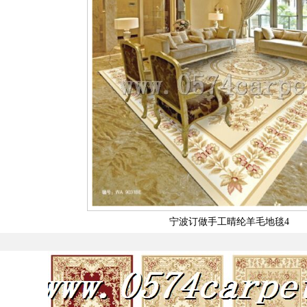
宁波订做手工晴纶羊毛地毯4