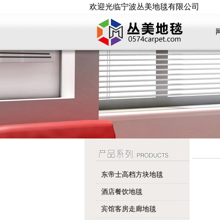
欢迎光临宁波丛美地毯有限公司
东帝士高档方块地毯
酒店餐饮地毯
宾馆客房走廊地毯