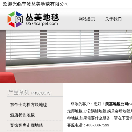
欢迎光临宁波丛美地毯有限公司
网站首页
关于我们
尊敬的客户：您好！
美嘉地毯公司
(
东帝士高档方块地毯
走廊地毯,办公满铺地毯,娱乐会所地毯
酒店餐饮地毯
种地毯,如果需要什么服务，请在下面
客服电话：400-838-7599
宾馆客房走廊地毯