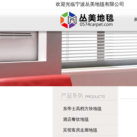
欢迎光临宁波丛美地毯有限公司
东帝士高档方块地毯
酒店餐饮地毯
宾馆客房走廊地毯