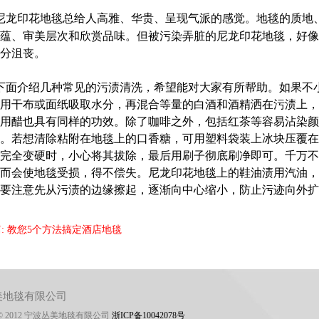
尼龙印花地毯
总给人高雅、华贵、呈现气派的感觉。地毯的质地
蕴、审美层次和欣赏品味。但被污染弄脏的尼龙印花地毯，好像
分沮丧。
面介绍几种常见的污渍清洗，希望能对大家有所帮助。如果不
用干布或面纸吸取水分，再混合等量的白酒和酒精洒在污渍上
用醋也具有同样的功效。除了咖啡之外，包括红茶等容易沾染颜
。若想清除粘附在地毯上的口香糖，可用塑料袋装上冰块压覆在
完全变硬时，小心将其拔除，最后用刷子彻底刷净即可。千万不
而会使地毯受损，得不偿失。
尼龙印花地毯
上的鞋油渍用汽油，
要注意先从污渍的边缘擦起，逐渐向中心缩小，防止污迹向外扩
:
教您5个方法搞定酒店地毯
美地毯有限公司
© 2012 宁波丛美地毯有限公司
浙ICP备10042078号