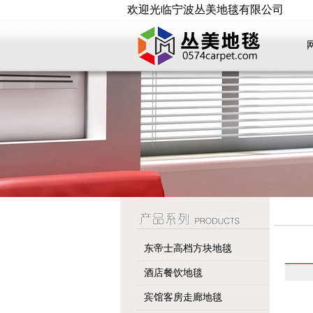
欢迎光临宁波丛美地毯有限公司
东帝士高档方块地毯
酒店餐饮地毯
宾馆客房走廊地毯