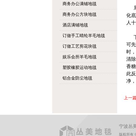
商务办公满铺地毯
商务办公方块地毯
化底
人十
酒店满铺地毯
订做手工晴纶羊毛地毯
下
可先
订做工艺剪花块毯
时，
娱乐会所羊毛地毯
清除
香糖
塑胶橡胶运动地毯
此反
铝合金防尘地毯
净，
上一篇
宁波丛
版权所有 